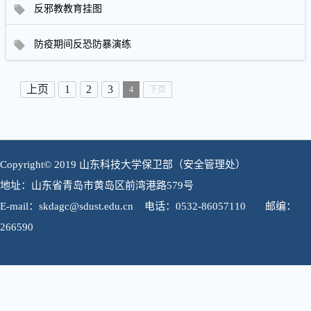
反邪教教育挂图
防疫期间反恐防暴演练
上页
1
2
3
4
下页
Copyright© 2019 山东科技大学保卫部（安全管理处）
地址：山东省青岛市黄岛区前湾港路579号
E-mail：skdagc@sdust.edu.cn 电话：0532-86057110 邮编：
266590