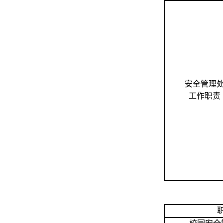
安全管理
工
作
职
责