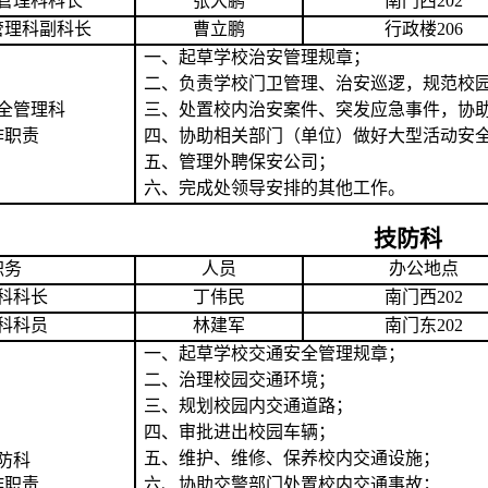
管理科科长
张大鹏
南门西
202
管理
科副科长
曹立鹏
行政楼206
一、起草学校治安管理规章；
二、负责学校门卫管理、治安巡逻，规范校
全管理科
三、处置校内治安案件、突发应急事件，协
作
职
责
四、协助相关部门（单位）做好大型活动安
五、管理外聘保安公司；
六、完成处领导安排的其他工作。
技防科
职务
人员
办公地点
科科长
丁伟民
南门西202
科科员
林建军
南门东
202
一、起草学校交通安全管理规章；
二、治理校园交通环境；
三、规划校园内交通道路；
四、审批进出校园车辆；
五、维护、维修、保养校内交通设施；
防科
作职责
六、协助交警部门处置校内交通事故；