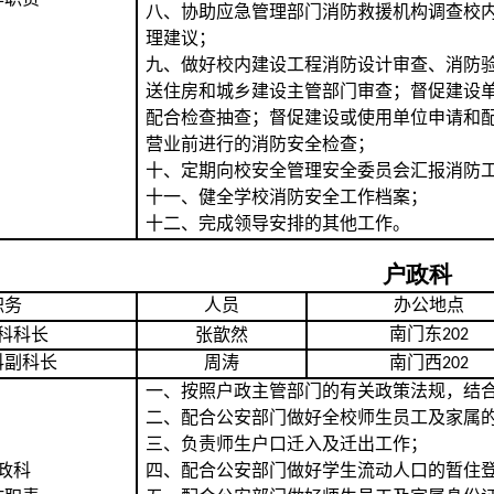
八、协助应急管理部门消防救援机构调查校
理建议；
九、做好校内建设工程消防设计审查、消防
送住房和城乡建设主管部门审查；督促建设
配合检查抽查；督促建设或使用单位申请和
营业前进行的消防安全检查；
十、定期向校安全管理安全委员会汇报消防
十一、健全学校消防安全工作档案；
十二、完成领导安排的其他工作。
户政科
职务
人员
办公地点
南门东
科科长
张歆然
202
科副科长
周涛
南门西
202
一、按照户政主管部门的有关政策法规，结
二、配合公安部门做好全校师生员工及家属
三、负责师生户口迁入及迁出工作；
政
科
四、配合公安部门做好学生流动人口的暂住