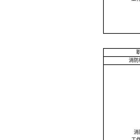
消防
消
工