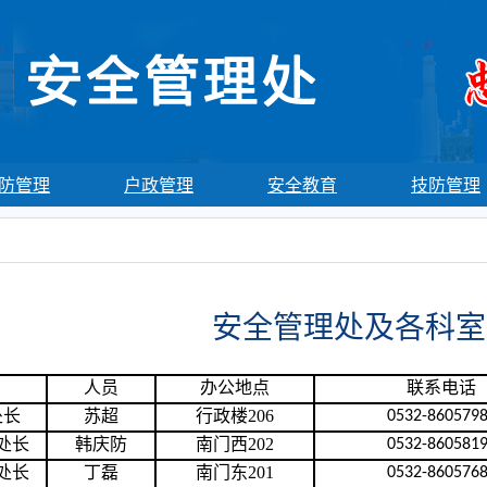
防管理
户政管理
安全教育
技防管理
安全管理处及各科室
人员
办公地点
联系电话
处长
苏超
行政楼
206
0532-860579
处长
韩庆防
南门西202
0532-860581
处长
丁磊
南门东201
0532-860576