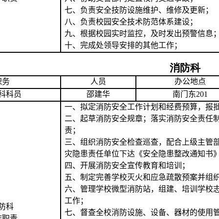
七、负责安全技防设施维护、维修及更新；
八、负责校园安全技术防范体系建设；
九、根据校园实时监控，及时发出预警信息
十、完成处领导安排的其他工作；
消防科
职务
人员
办公地点
科科员
邵建华
南门东201
一、拟定消防安全工作计划和经费预算，报
二、起草消防安全规章；落实消防安全责任
责；
三、组织消防安全检查巡查，配合上级主管
灾隐患责任单位下达《安全隐患整改通知书
四、开展消防安全宣传教育和培训；
五、制定完善学校灭火和应急疏散预案并组
六、管理学校微型消防站，组建、培训学校
工作；
防
科
七、督查全校消防设施、设备、器材的使用
作
职
责