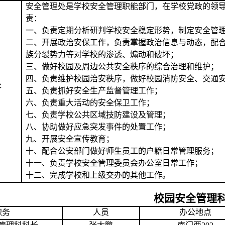
安全管理处
是学校安全管理职能部门，在学校党政的领
责：
一、
负责定期分析研判学校安全稳定形势，制定安全管
二、
开展政治安保工作，负责掌握政治信息与动态，配
族分裂势力等对学校的渗透、煽动和破坏
；
三、
做好校园及周边公共安全秩序的综合治理和维护
；
四、
负责维护校园治安秩序，做好校园消防安全、交通
处
五、
负责抓好安全生产监督管理工作
；
六、
负责重大活动的安全保卫工作
；
七、
负责学校公共区域技防建设及管理
；
八、
协助做好应急突发事件的处置工作
；
九、
开展安全宣传教育
；
十、
配合公安部门做好师生员工的户籍日常管理服务；
十一、
负责学校安全管理委员会办公室日常工作
；
十二、
完成学校和上级交办的其他工作
。
校园安全管理
职务
人员
办公地点